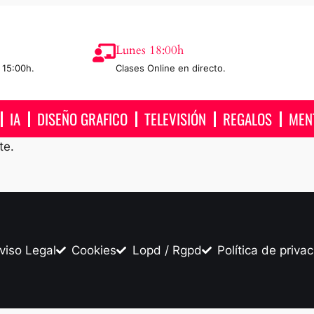
Lunes 18:00h
 15:00h.
Clases Online en directo.
IA
DISEÑO GRAFICO
TELEVISIÓN
REGALOS
MEN
te.
viso Legal
Cookies
Lopd / Rgpd
Política de priva